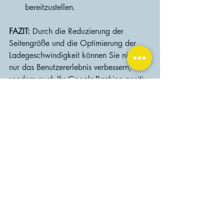
bereitzustellen.
FAZIT: 
Durch die Reduzierung der 
Seitengröße und die Optimierung der 
Ladegeschwindigkeit können Sie nicht 
nur das Benutzererlebnis verbessern, 
sondern auch Ihr Google-Ranking positiv 
beeinflussen.
Aktuelle Beiträge
Alle ansehen