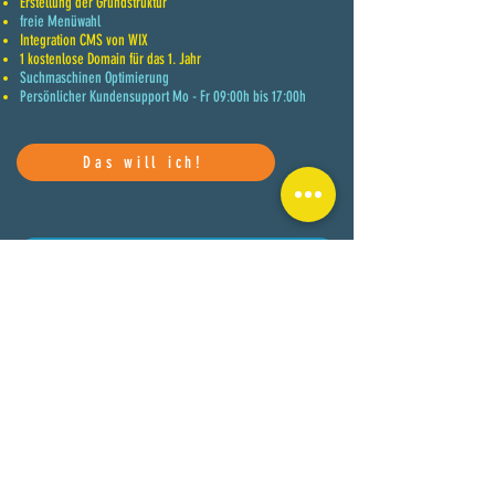
Erstellung der Grundstruktur
freie Menüwahl
Integration CM
S von WIX
1 kostenlose Domain für das 1. Jahr
Suchmaschinen Optimierung
Persönlicher Kundensupport Mo - Fr 09:00h bis 17:00h
Das will ich!
Ideal für komplexe Webseiten
A3 Profi
ab 5.790,-
Leistungsumfang
Erstgespräch
Strukturberatung