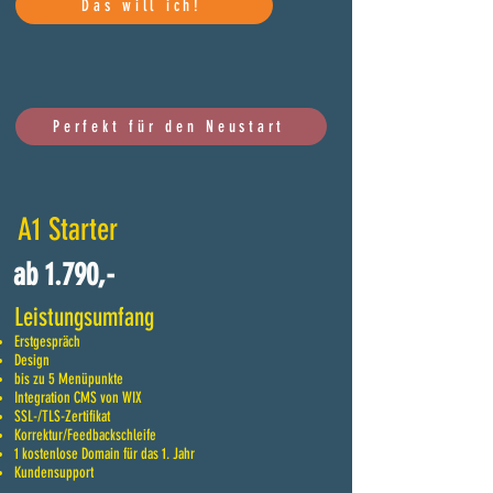
Das will ich!
Perfekt für den Neustart
A1 Starter
ab 1.790,-
Leistungsumfang
Erstgespräch
Design
bis zu 5 Menüpunkte
Integration CMS von WIX
SSL-/TLS-Zertifikat
Korrektur/Feedbackschleife
1 kostenlose Domain für das 1. Jahr
Kundensupport