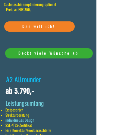
Suchmaschinenoptimierung optional
- Preis ab EUR 350,-
Das will ich!
Deckt viele Wünsche ab
A2 Allrounder
ab 3.790,-
Leistungsumfang
Erstgespräch
Strukturberatung
individuelles Design
SSL-/TLS-Zertifikat
Eine Korrektur/Feedbackschleife