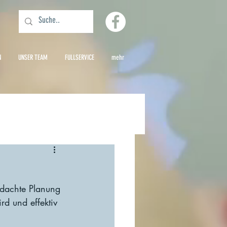
N
UNSER TEAM
FULLSERVICE
mehr
hdachte Planung 
rd und effektiv 