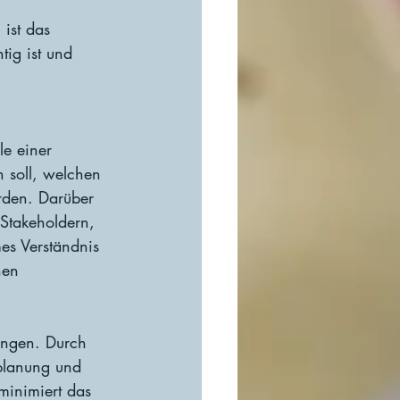
ist das 
tig ist und 
e einer 
 soll, welchen 
rden. Darüber 
 Stakeholdern, 
es Verständnis 
nen 
ungen. Durch 
nplanung und 
minimiert das 