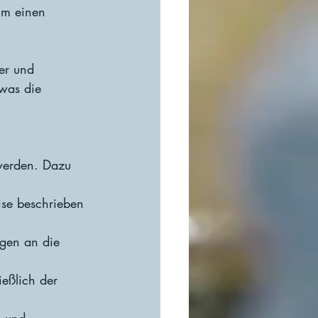
um einen 
ber und 
 was die 
 werden. Dazu 
zise beschrieben 
ngen an die 
eßlich der 