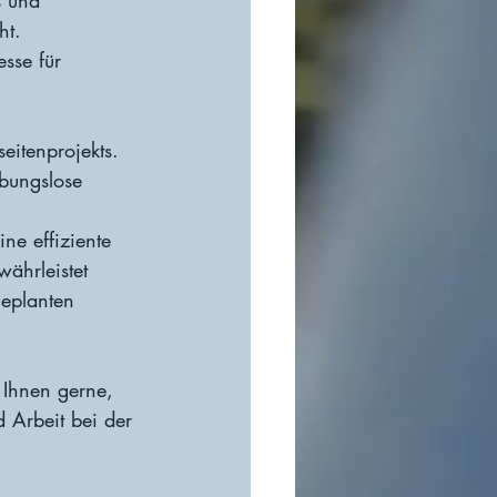
s und 
ht.
sse für 
.
eitenprojekts. 
ibungslose 
ine effiziente 
ährleistet 
geplanten 
 Ihnen gerne, 
d Arbeit bei der 