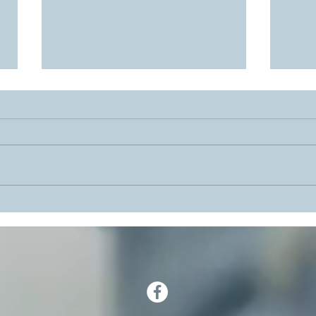
WIX & Social Media: So nutzen Sie Ihre
Diese 
Website optimal für mehr Reichweite und
auf Ihr
neue Kunden